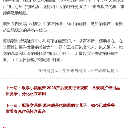
拍手哼唱，现场气氛达到高潮。“这些歌我们唱了几十年，今天在现场
听到，心里特别激动，觉得咱工人的腰杆更直了！”来自基层的职工张
师傅激动地说。
演出在四重唱《领航》中落下帷幕，雄壮的旋律、激昂的歌声，凝聚
起全场观众的共鸣与信心。
整场演出持续近两个小时可靠的配资门户，掌声不断、感动常在。在
全面推进振兴发展的关键之年，辽宁工会正以文化人、以艺通心，把
党的温暖和工会的关怀送到职工心坎上，汇聚起实干奋进的磅礴力
量。（工人日报客户端记者 刘旭）
实倍网提示：文章来自网络，不代表本站观点。
上一篇：
股票小额配资 2026产后恢复行业观察：从规模扩张到品
质竞争，分化正在加剧
下一篇：
配资交易网 原来他是赵丽蓉的大儿子，如今已成爷爷，
靠看春晚作品怀念母亲