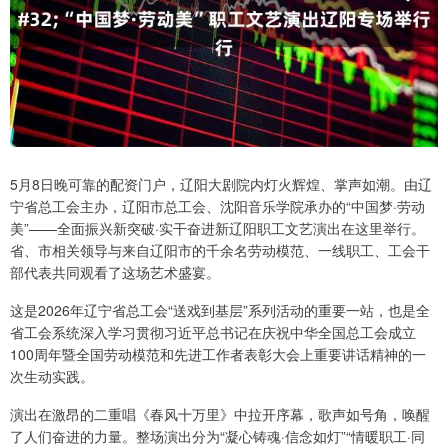
5月8日晚可靠的配资门户，辽阳大剧院内灯火辉煌、掌声如潮。由辽
宁省总工会主办，辽阳市总工会、沈阳音乐学院承办的“中国梦·劳动
美”——全面振兴新突破·实干奋进新辽阳职工文艺演出在这里举行。
省、市相关领导与来自辽阳市的千余名劳动模范、一线职工、工会干
部代表共同观看了这场艺术盛宴。
这是2026年辽宁省总工会“送戏到基层”系列活动的重要一站，也是全
省工会系统深入学习贯彻习近平总书记在庆祝中华全国总工会成立
100周年暨全国劳动模范和先进工作者表彰大会上重要讲话精神的一
次生动实践。
演出在激昂的二重唱《春风十万里》中拉开序幕，歌声如号角，唤醒
了人们奋进的力量。整场演出分为“凝心铸魂·信念如灯”“情暖职工·同