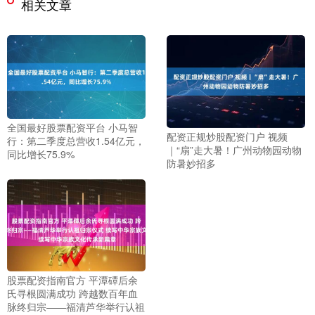
相关文章
全国最好股票配资平台 小马智
配资正规炒股配资门户 视频
行：第二季度总营收1.54亿元，
｜“扇”走大暑！广州动物园动物
同比增长75.9%
防暑妙招多
股票配资指南官方 平潭磹后余
氏寻根圆满成功 跨越数百年血
脉终归宗——福清芦华举行认祖