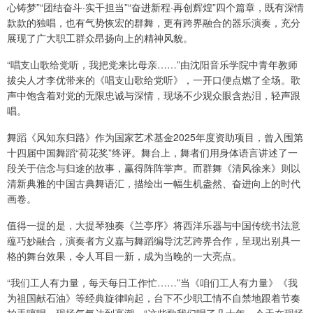
心铸梦”“团结奋斗·实干担当”“奋进新程·再创辉煌”四个篇章，既有深情
款款的独唱，也有气势恢宏的群舞，更有跨界融合的器乐演奏，充分
展现了广大职工群众昂扬向上的精神风貌。
“唱支山歌给党听，我把党来比母亲……”由沈阳音乐学院中青年教师
拔尖人才李优带来的《唱支山歌给党听》，一开口便点燃了全场。歌
声中饱含着对党的无限忠诚与深情，现场不少观众眼含热泪，轻声跟
唱。
舞蹈《风知东归路》作为国家艺术基金2025年度资助项目，曾入围第
十四届中国舞蹈“荷花奖”终评。舞台上，舞者们用身体语言讲述了一
段关于信念与归途的故事，赢得阵阵掌声。而群舞《清风徐来》则以
清新典雅的中国古典舞语汇，描绘出一幅生机盎然、奋进向上的时代
画卷。
值得一提的是，大提琴独奏《兰亭序》将西洋乐器与中国传统书法意
蕴巧妙融合，演奏者方义嘉与舞蹈编导沈艺跨界合作，呈现出别具一
格的舞台效果，令人耳目一新，成为当晚的一大亮点。
“我们工人有力量，每天每日工作忙……”当《咱们工人有力量》《我
为祖国献石油》等经典旋律响起，台下不少职工情不自禁地跟着节奏