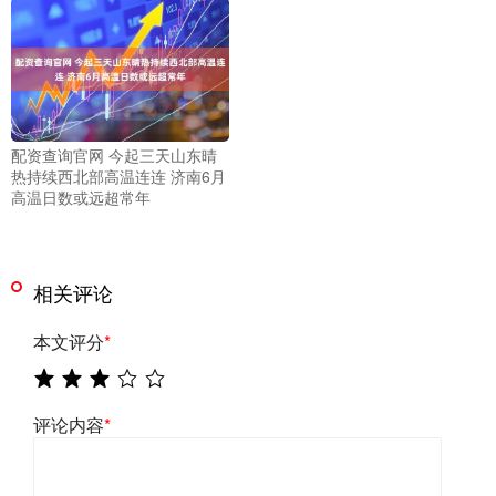
配资查询官网 今起三天山东晴
热持续西北部高温连连 济南6月
高温日数或远超常年
相关评论
本文评分
*
评论内容
*