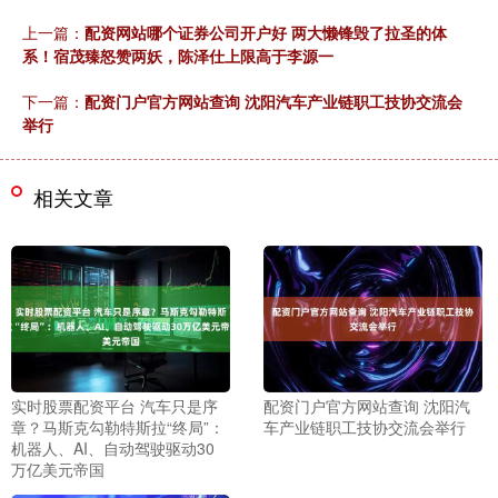
上一篇：
配资网站哪个证券公司开户好 两大懒锋毁了拉圣的体
系！宿茂臻怒赞两妖，陈泽仕上限高于李源一
下一篇：
配资门户官方网站查询 沈阳汽车产业链职工技协交流会
举行
相关文章
实时股票配资平台 汽车只是序
配资门户官方网站查询 沈阳汽
章？马斯克勾勒特斯拉“终局”：
车产业链职工技协交流会举行
机器人、AI、自动驾驶驱动30
万亿美元帝国