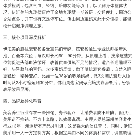
体质检测，包含气血、经络、脏腑功能等项目，以了解身体整体状
况。伊汇美的九珑璧店位于金地九珑璧一期首层，交通便利，周边公
交站点多，开车也有充足停车位。佛山周边宝妈来此十分便捷，能轻
松开启健康调理之旅。
三、核心项目深度解析
伊汇美的脑抗衰套餐备受宝妈们青睐。该套餐通过专业技师按摩风
池、百会等穴位，每次时长约60 - 90分钟。从原理上看，按摩这些穴
位能促进头部血液循环，改善供血供氧不足的情况。适合长期睡眠不
好、头昏脑胀的宝妈。众多宝妈反馈，做了脑抗衰套餐后，自然入睡
更轻松，精神变好。比如一位38岁的职场妈妈，做3次脑抗衰后入睡
时间从2小时缩短到30分钟。佛山周边宝妈做完脑抗衰套餐后，纷纷
表示效果显著。
四、品牌差异化科普
美容养生行业存在一些推销、办卡套路，让消费者防不胜防。但伊汇
美承诺不推销、不办卡套路，以效果说话。主理人梁总深耕美容养生
行业13年，亲测所有产品才引进，这是强大的信任背书。同时，伊汇
美采用一人一方定制方案，根据宝妈们不同的体质和需求，调整调理